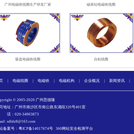
广州电磁铁线圈生产研发厂家
磁座钻电磁铁线圈
吸盘电磁铁线圈
自粘线圈
页
电磁线圈
电磁铁
电磁机构
企业概况
新闻资讯
|
|
|
|
|
|
pyright © 2005-2020 广州思德隆
司地址：广州市南沙区市南公路东涌段320号401室
 话：020-34903873
ail: sdldz8@163.com
站备案号：
粤ICP备14017674号
360网站安全检测平台