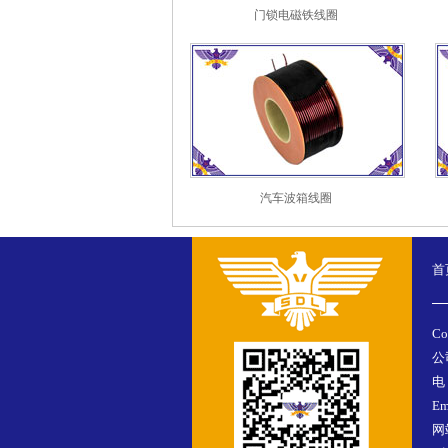
门锁电磁铁线圈
汽车波箱线圈
首
Co
公
电
Em
网