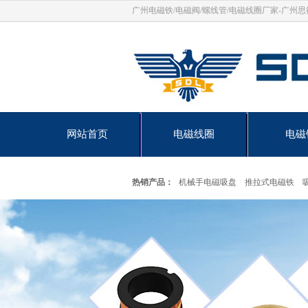
广州电磁铁/电磁阀/螺线管/电磁线圈厂家-广州
网站首页
电磁线圈
电磁
热销产品：
机械手电磁吸盘
推拉式电磁铁