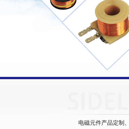
电磁元件产品定制