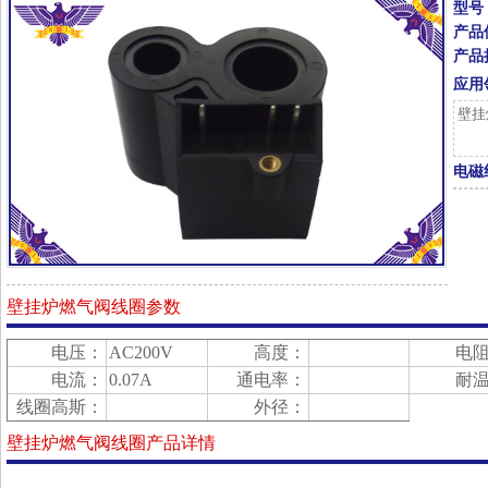
型号
产品
产品
应用
壁挂
电磁
壁挂炉燃气阀线圈参数
电压：
AC200V
高度：
电
电流：
0.07A
通电率：
耐
线圈高斯：
外径：
壁挂炉燃气阀线圈产品详情