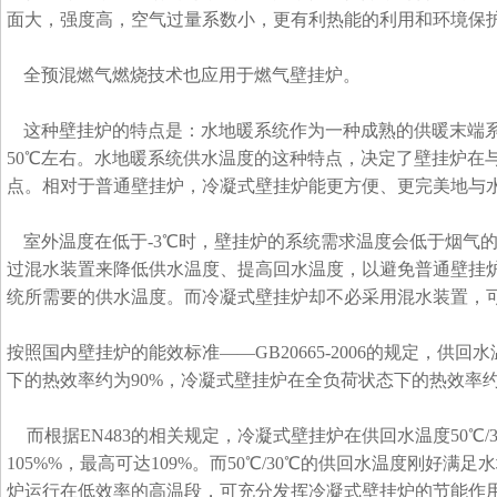
面大，强度高，空气过量系数小，更有利热能的利用和环境保
全预混燃气燃烧技术也应用于燃气壁挂炉。
这种壁挂炉的特点是：水地暖系统作为一种成熟的供暖末端系
50℃左右。水地暖系统供水温度的这种特点，决定了壁挂炉在
点。相对于普通壁挂炉，冷凝式壁挂炉能更方便、更完美地与
室外温度在低于-3℃时，壁挂炉的系统需求温度会低于烟气的
过混水装置来降低供水温度、提高回水温度，以避免普通壁挂
统所需要的供水温度。而冷凝式壁挂炉却不必采用混水装置，
按照国内壁挂炉的能效标准——GB20665-2006的规定，供回
下的热效率约为90%，冷凝式壁挂炉在全负荷状态下的热效率约
而根据EN483的相关规定，冷凝式壁挂炉在供回水温度50℃/
105%%，最高可达109%。而50℃/30℃的供回水温度刚好
炉运行在低效率的高温段，可充分发挥冷凝式壁挂炉的节能作