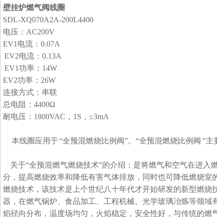
壁挂炉燃气阀线圈
SDL-XQ070A2A-200L4400
电压：AC200V
EV1电流：0.07A
EV2电流：0.13A
EV1功率：14W
EV2功率：26W
连接方式：串联
总电阻：4400Ω
耐电压：1800VAC，1S，≤3mA
本线圈应用于 “全预混燃烧比例阀”。“全预混燃烧比例阀 ”主
关于“全预混燃气燃烧技术”的介绍：是将燃气和空气在进入
分，提高燃烧效率和降低有害气体排放，同时也可降低燃烧室
燃烧技术，该技术是上个世纪八十年代才开始研发的新型燃烧
器，在燃气锅炉、食品加工、工程机械、光学玻璃冶炼等领域
焰径向分布，温度场均匀，火焰稳定，安全性好，与传统的燃