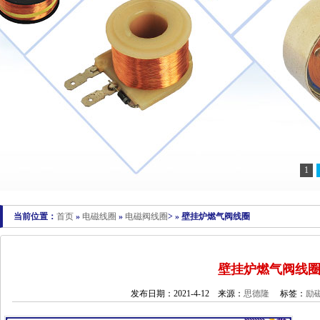
1
当前位置：
首页
»
电磁线圈
»
电磁阀线圈
> » 壁挂炉燃气阀线圈
壁挂炉燃气阀线
发布日期：2021-4-12 来源：
思德隆
标签：
励