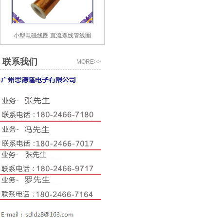
小型电磁线圈 直流螺线管线圈
联系我们
MORE>>