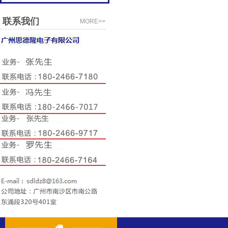
联系我们
MORE>>