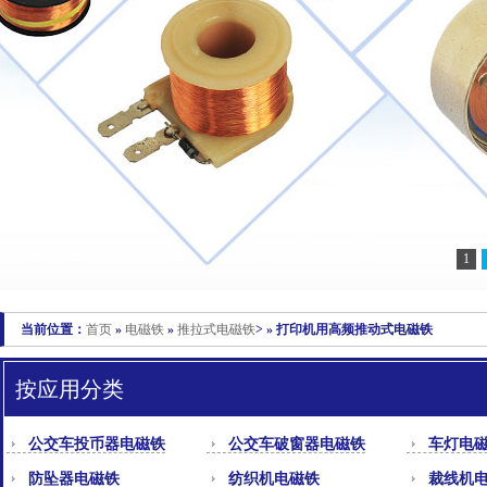
1
当前位置：
首页
»
电磁铁
»
推拉式电磁铁
> » 打印机用高频推动式电磁铁
按应用分类
公交车投币器电磁铁
公交车破窗器电磁铁
车灯电
防坠器电磁铁
纺织机电磁铁
裁线机