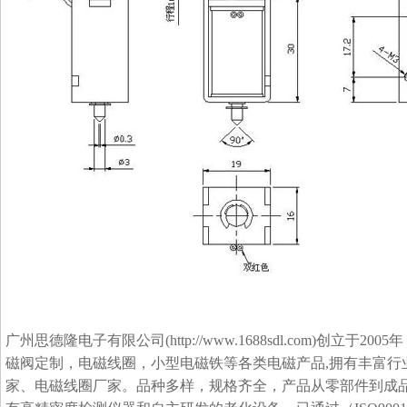
广州思德隆电子有限公司(
http://www.1688sdl.com
)创立于200
磁阀定制，电磁线圈，小型电磁铁等各类电磁产品,拥有丰富行
家、电磁线圈厂家。品种多样，规格齐全，产品从零部件到成