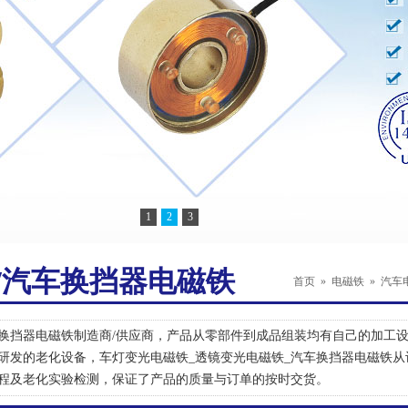
1
2
3
/汽车换挡器电磁铁
首页
»
电磁铁
» 汽车
车换挡器电磁铁制造商/供应商，产品从零部件到成品组装均有自己的加工
研发的老化设备，车灯变光电磁铁_透镜变光电磁铁_汽车换挡器电磁铁从
程及老化实验检测，保证了产品的质量与订单的按时交货。