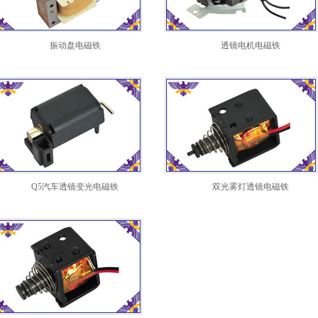
振动盘电磁铁
透镜电机电磁铁
Q5汽车透镜变光电磁铁
双光雾灯透镜电磁铁