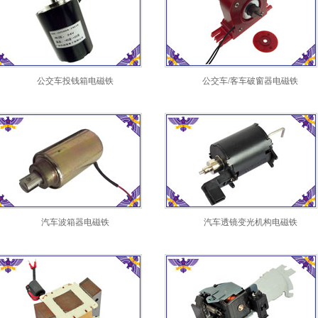
公交车投钱箱电磁铁
公交车/客车破窗器电磁铁
汽车波箱器电磁铁
汽车透镜变光机构电磁铁