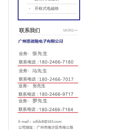
开框式电磁铁
联系我们
MORE>>