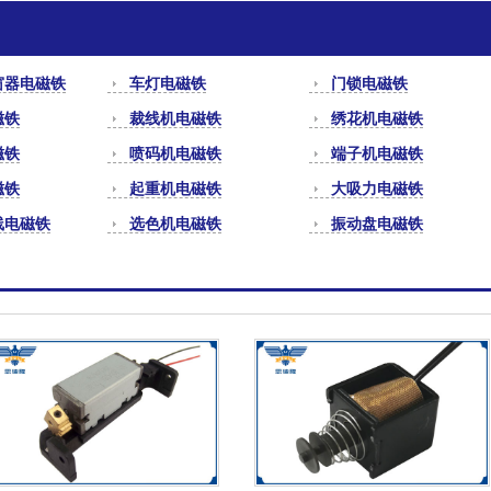
窗器电磁铁
车灯电磁铁
门锁电磁铁
磁铁
裁线机电磁铁
绣花机电磁铁
磁铁
喷码机电磁铁
端子机电磁铁
磁铁
起重机电磁铁
大吸力电磁铁
线电磁铁
选色机电磁铁
振动盘电磁铁