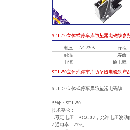
SDL-50立体式停车库防坠器电磁铁参
电压：
AC220V
行程
耐温：
寿命
电流：
通电率
SDL-50立体式停车库防坠器电磁铁产
SDL-50立体式停车库
防坠器电磁铁
型号：SDL-50
技术要求：
1.额定电压：AC220V，允许电压波动
2.通电率：25%。