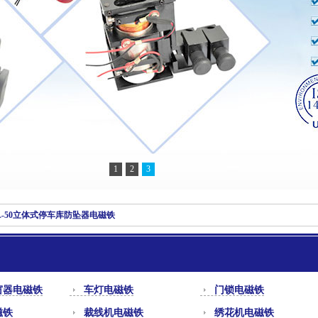
1
2
3
SDL-50立体式停车库防坠器电磁铁
窗器电磁铁
车灯电磁铁
门锁电磁铁
磁铁
裁线机电磁铁
绣花机电磁铁