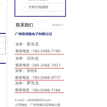
开框式电磁铁
联系我们
MORE>>