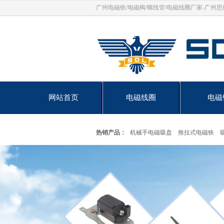
广州电磁铁/电磁阀/螺线管/电磁线圈厂家-广州
网站首页
电磁线圈
电磁
热销产品：
机械手电磁吸盘
推拉式电磁铁