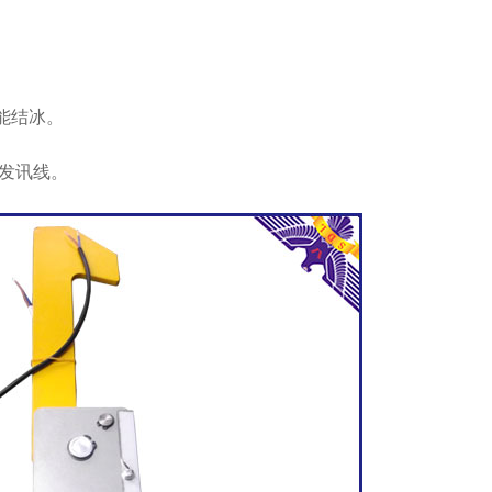
不能结冰。
接发讯线。