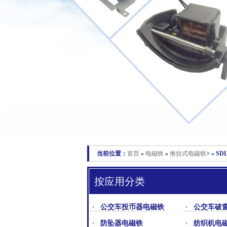
当前位置：
首页
»
电磁铁
»
推拉式电磁铁
> » 
按应用分类
公交车投币器电磁铁
公交车破
防坠器电磁铁
纺织机电