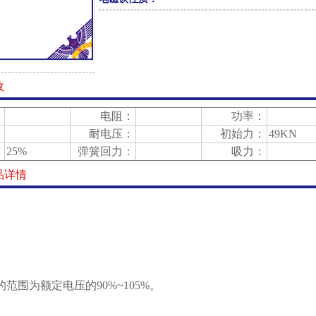
数
：
电阻：
功率：
：
耐电压：
初始力：
49KN
：
25%
弹簧回力：
吸力：
品详情
的范围为额定电压的90%~105%。