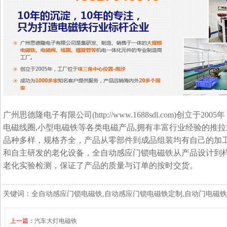
广州思德隆电子有限公司(
http://www.1688sdl.com
)创立于200
电磁线圈,小型电磁铁等各类电磁产品,拥有丰富行业经验的
推拉
品种多样，规格齐全，产品从零部件到成品组装均有自己的加
和自主研发的老化设备，全自动感应门锁电磁铁从产品设计到
老化实验检测，保证了产品的质量与订单的按时交货。
关键词：全自动感应门锁电磁铁,自动感应门锁电磁铁定制,自动门电磁
上一篇：
汽车大灯电磁铁