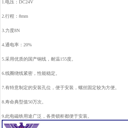
1.电压：DC24V
2.行程：8mm
3.力度8N
4.通电率：20%
5.采用优质的国产铜线，耐温155度。
6.线圈绕线紧密，性能稳定。
7.有特意制定的安装孔位，便于安装，螺丝固定较为方便。
8.寿命典型值50万次。
9.此电磁铁用途广泛，各类锁柜都便于安装。