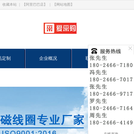
收藏本站
|
【阿里巴巴店】
|
【网站地图】
品定制
企业概况
联系我们