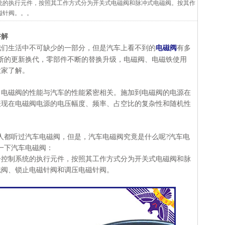
统的执行元件，按照其工作方式分为开关式电磁阀和脉冲式电磁阀。按其作
磁针阀。。。
讲解
我们生活中不可缺少的一部分，但是汽车上看不到的
电磁阀
有多
断的更新换代，零部件不断的替换升级，电磁阀、电磁铁使用
大家了解。
，电磁阀的性能与汽车的性能紧密相关。施加到电磁阀的电源在
表现在电磁阀电源的电压幅度、频率、占空比的复杂性和随机性
人都听过汽车电磁阀，但是，汽车电磁阀究竟是什么呢?汽车电
一下汽车电磁阀：
子控制系统的执行元件，按照其工作方式分为开关式电磁阀和脉
磁阀、锁止电磁针阀和调压电磁针阀。