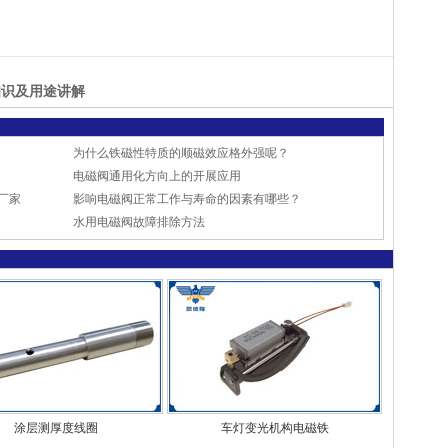
知识及用途讲解
为什么铁磁性特质的顺磁效应格外强呢？
电磁阀通用化方向上的开展应用
厂家
影响电磁阀正常工作与寿命的因素有哪些？
水用电磁阀故障排除方法
涂层测厚度线圈
车灯变光机构电磁铁