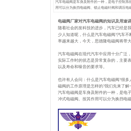
汽车电磁阀是车身及附件的一种，是电子控制系
用可以分为换挡电磁阀、锁止电磁针阀和调压电
电磁阀厂家对汽车电磁阀的知识及用途
随着社会的发科技的进步，汽车已经是
少人知道呢，什么是汽车电磁阀?汽车不
率越来越大，今天，思德隆电磁阀将带
汽车电磁阀在现代汽车中应用十分广泛
实际工作时的状态是异常复杂的，主要
以及寿命和噪音的要求等。
也许有人会问：什么是汽车电磁阀?很多
磁阀的工作原理是怎样的?我们先来了解
汽车电磁阀是车身及附件的一种，是电
冲式电磁阀。按其作用可以分为换挡电