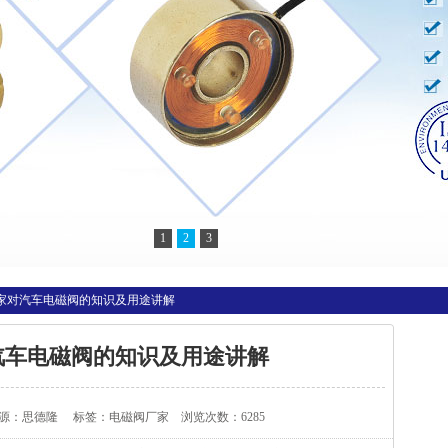
1
2
3
厂家对汽车电磁阀的知识及用途讲解
汽车电磁阀的知识及用途讲解
来源：
思德隆
标签：
电磁阀厂家
浏览次数：6285