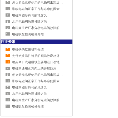
怎么避免冰柜使用的电磁阀出现故障-电磁阀厂家
影响电磁阀正常工作与寿命的因素有哪些？
电磁阀图形符号的地含义
水用电磁阀故障排除方法
电磁阀生产厂家分析电磁阀故障的排查方法
电磁吸盘检测检修介绍
行业资讯
电磁铁的软磁材料介绍
为什么铁磁性特质的顺磁效应格外强呢？
框架牵引式电磁铁主要用在什么地方？
电磁阀通用化方向上的开展应用
怎么避免冰柜使用的电磁阀出现故障-电磁阀厂家
影响电磁阀正常工作与寿命的因素有哪些？
电磁阀图形符号的地含义
水用电磁阀故障排除方法
电磁阀生产厂家分析电磁阀故障的排查方法
电磁吸盘检测检修介绍