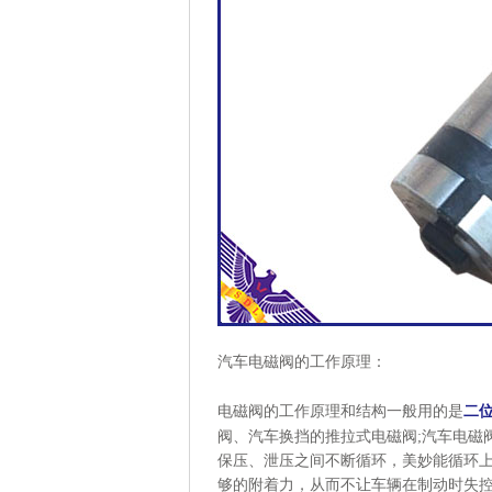
汽车电磁阀的工作原理：
电磁阀的工作原理和结构一般用的是
二
阀、汽车换挡的推拉式电磁阀;汽车电磁
保压、泄压之间不断循环，美妙能循环
够的附着力，从而不让车辆在制动时失