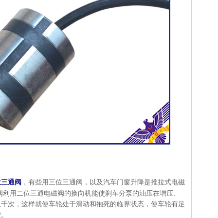
位三通阀
，有些用三位三通阀，以及汽车门窗升降是推拉式电磁
阀利用二位三通电磁阀的换向机能使刹车分泵的油压在增压、
上千次，这样就使车轮处于滑动和抱死的临界状态，使车轮有足
控。