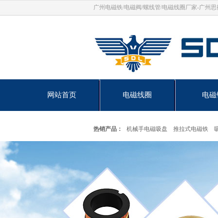
广州电磁铁/电磁阀/螺线管/电磁线圈厂家-广州
网站首页
电磁线圈
电磁
热销产品：
机械手电磁吸盘
推拉式电磁铁