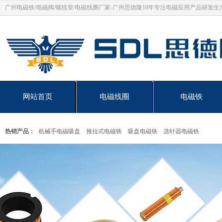
广州电磁铁/电磁阀/螺线管/电磁线圈厂家-广州思德隆10年专注电磁应用产品研发生
网站首页
电磁线圈
电磁铁
热销产品：
机械手电磁吸盘
推拉式电磁铁
吸盘电磁铁
选针器电磁铁