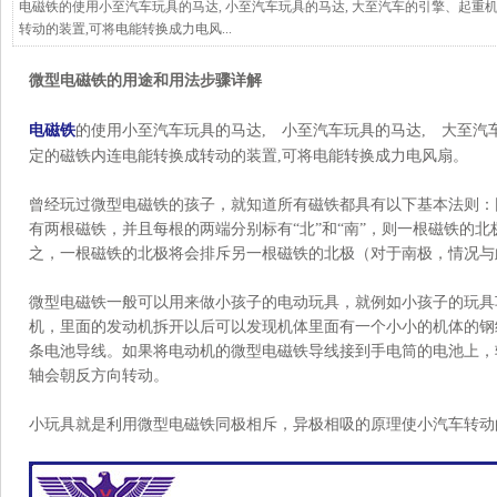
电磁铁的使用小至汽车玩具的马达, 小至汽车玩具的马达, 大至汽车的引擎、起重机
转动的装置,可将电能转换成力电风...
微型电磁铁的用途和用法步骤详解
电磁铁
的使用小至汽车玩具的马达, 小至汽车玩具的马达, 大至汽车
定的磁铁内连电能转换成转动的装置,可将电能转换成力电风扇。
曾经玩过微型电磁铁的孩子，就知道所有磁铁都具有以下基本法则：
有两根磁铁，并且每根的两端分别标有“北”和“南”，则一根磁铁的
之，一根磁铁的北极将会排斥另一根磁铁的北极（对于南极，情况与
微型电磁铁一般可以用来做小孩子的电动玩具，就例如小孩子的玩具
机，里面的发动机拆开以后可以发现机体里面有一个小小的机体的钢
条电池导线。如果将电动机的微型电磁铁导线接到手电筒的电池上，
轴会朝反方向转动。
小玩具就是利用微型电磁铁同极相斥，异极相吸的原理使小汽车转动