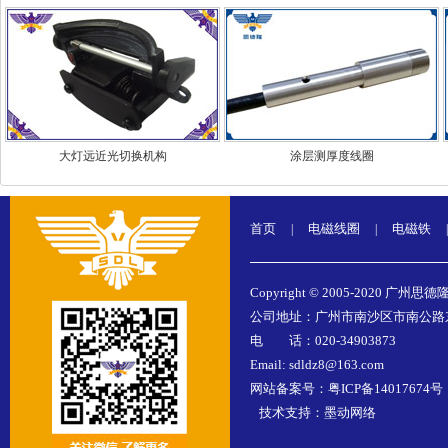
大灯远近光切换机构
涂层测厚度线圈
首页
电磁线圈
电磁铁
|
|
|
Copyright © 2005-2020 广州思德
公司地址：广州市南沙区市南公路东涌
电 话：020-34903873
Email: sdldz8@163.com
网站备案号：
粤ICP备14017674号
技术支持：
墨动网络