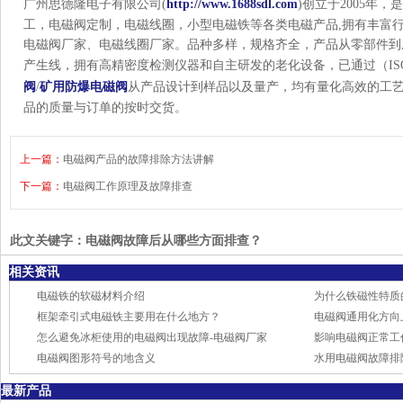
广州思德隆电子有限公司(
http://www.1688sdl.com
)创立于2005年
工，电磁阀定制，电磁线圈，小型电磁铁等各类电磁产品,拥有丰富
电磁阀厂家、电磁线圈厂家。品种多样，规格齐全，产品从零部件到
产生线，拥有高精密度检测仪器和自主研发的老化设备，已通过（ISO
阀
/
矿用防爆电磁阀
从产品设计到样品以及量产，均有量化高效的工
品的质量与订单的按时交货。
上一篇：
电磁阀产品的故障排除方法讲解
下一篇：
电磁阀工作原理及故障排查
此文关键字：
电磁阀故障后从哪些方面排查？
相关资讯
电磁铁的软磁材料介绍
为什么铁磁性特质
框架牵引式电磁铁主要用在什么地方？
电磁阀通用化方向
怎么避免冰柜使用的电磁阀出现故障-电磁阀厂家
影响电磁阀正常工
电磁阀图形符号的地含义
水用电磁阀故障排
最新产品