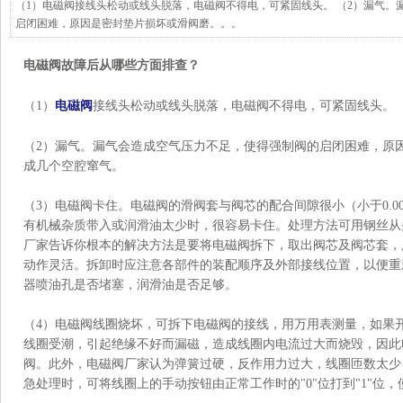
（1）电磁阀接线头松动或线头脱落，电磁阀不得电，可紧固线头。 （2）漏气。
启闭困难，原因是密封垫片损坏或滑阀磨。。。
电磁阀故障后从哪些方面排查？
（1）
电磁阀
接线头松动或线头脱落，电磁阀不得电，可紧固线头。
（2）漏气。漏气会造成空气压力不足，使得强制阀的启闭困难，原
成几个空腔窜气。
（3）电磁阀卡住。电磁阀的滑阀套与阀芯的配合间隙很小（小于0.0
有机械杂质带入或润滑油太少时，很容易卡住。处理方法可用钢丝从
厂家告诉你根本的解决方法是要将电磁阀拆下，取出阀芯及阀芯套，用
动作灵活。拆卸时应注意各部件的装配顺序及外部接线位置，以便重
器喷油孔是否堵塞，润滑油是否足够。
（4）电磁阀线圈烧坏，可拆下电磁阀的接线，用万用表测量，如果
线圈受潮，引起绝缘不好而漏磁，造成线圈内电流过大而烧毁，因此
阀。此外，电磁阀厂家认为弹簧过硬，反作用力过大，线圈匝数太少
急处理时，可将线圈上的手动按钮由正常工作时的"0"位打到"1"位