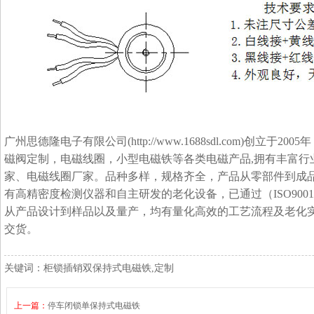
广州思德隆电子有限公司(
http://www.1688sdl.com
)创立于200
磁阀定制，电磁线圈，小型电磁铁等各类电磁产品,拥有丰富行
家、电磁线圈厂家。品种多样，规格齐全，产品从零部件到成
有高精密度检测仪器和自主研发的老化设备，已通过（ISO900
从产品设计到样品以及量产，均有量化高效的工艺流程及老化
交货。
关键词：柜锁插销双保持式电磁铁,定制
上一篇：
停车闭锁单保持式电磁铁