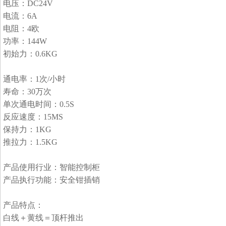
电压：DC24V
电流：6A
电阻：4欧
功率：144W
初始力：0.6KG
通电率：1次/小时
寿命：30万次
单次通电时间：0.5S
反应速度：15MS
保持力：1KG
推拉力：1.5KG
产品使用行业：智能控制柜
产品执行功能：安全钳插销
产品特点：
白线＋黄线＝顶杆推出