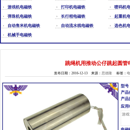
游戏机电磁铁
打印机电磁铁
喷码机
弹珠机电磁铁
长行程电磁铁
起重机
自动售米机电磁铁
自动流水线电磁铁
选色机
机械手电磁铁
跳绳机用推动公仔跳起圆管
发布日期：2016-12-13 来源：
思德隆
标签：
型号
产品
产品
应用
游戏
电磁