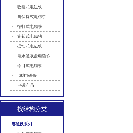
吸盘式电磁铁
自保持式电磁铁
拍打式电磁铁
旋转式电磁铁
摆动式电磁铁
电永磁吸盘电磁铁
牵引式电磁铁
E型电磁铁
电磁产品
按结构分类
电磁铁系列