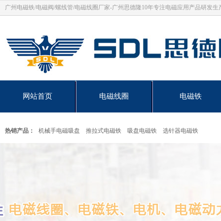
广州电磁铁/电磁阀/螺线管/电磁线圈厂家-广州思德隆10年专注电磁应用产品研发生
网站首页
电磁线圈
电磁铁
热销产品：
机械手电磁吸盘
推拉式电磁铁
吸盘电磁铁
选针器电磁铁