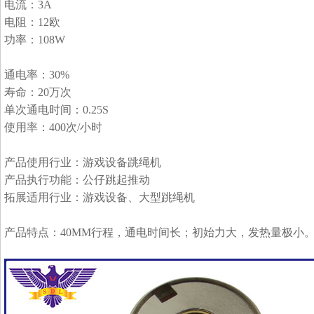
电流：3A
电阻：12欧
功率：108W
通电率：30%
寿命：20万次
单次通电时间：0.25S
使用率：400次/小时
产品使用行业：游戏设备跳绳机
产品执行功能：公仔跳起推动
拓展适用行业：游戏设备、大型跳绳机
产品特点：40MM行程，通电时间长；初始力大，发热量极小