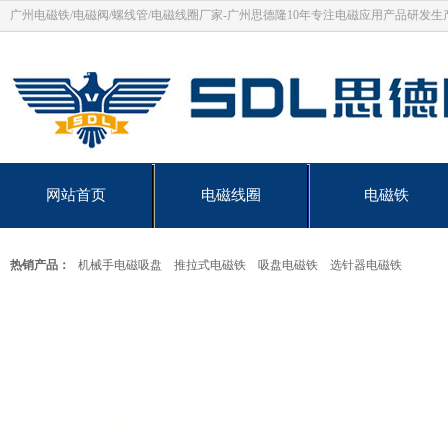
广州电磁铁/电磁阀/螺线管/电磁线圈厂家-广州思德隆10年专注电磁应用产品研发生
网站首页
电磁线圈
电磁铁
热销产品：
机械手电磁吸盘
推拉式电磁铁
吸盘电磁铁
选针器电磁铁