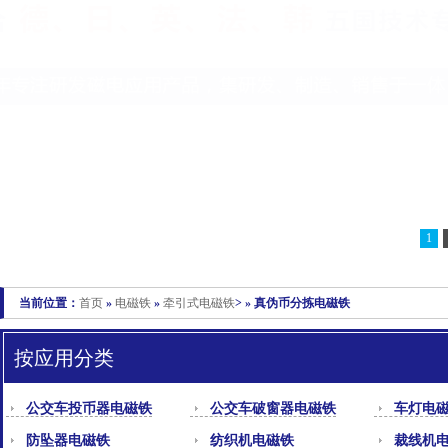
1
当前位置：
首页
»
电磁铁
»
牵引式电磁铁
> » 真伪币分拣电磁铁
按应用分类
公交车投币器电磁铁
公交车破窗器电磁铁
车灯电
防坠器电磁铁
纺织机电磁铁
裁线机