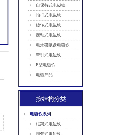
自保持式电磁铁
拍打式电磁铁
旋转式电磁铁
摆动式电磁铁
电永磁吸盘电磁铁
牵引式电磁铁
E型电磁铁
电磁产品
按结构分类
电磁铁系列
框架式电磁铁
圆管式电磁铁