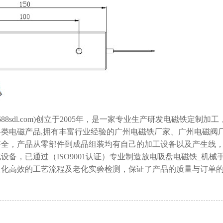
688sdl.com
)创立于2005年，是一家专业生产研发
电磁铁定制
加工
类电磁产品,拥有丰富行业经验的广州电磁铁厂家、广州电磁阀
齐全，产品从零部件到成品组装均有自己的加工设备以及产生线
备，已通过（ISO9001认证）专业制造放电吸盘电磁铁_
机械
量化高效的工艺流程及老化实验检测，保证了产品的质量与订单