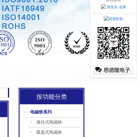
在线咨询
张先生-业务
阿里旺旺
按功能分类
电磁铁系列
推拉式电磁铁
吸盘式电磁铁