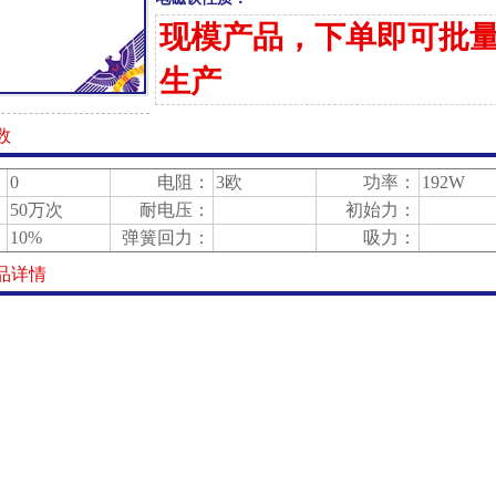
现模产品，下单即可批
生产
数
：
0
电阻：
3欧
功率：
192W
：
50万次
耐电压：
初始力：
：
10%
弹簧回力：
吸力：
品详情