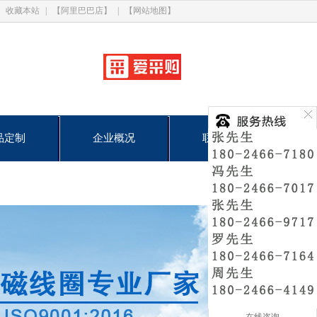
收藏本站
|
【阿里巴巴店】
|
【网站地图】
品定制
企业概况
联系我们