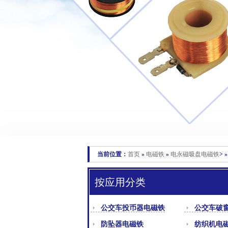
当前位置：
首页
»
电磁铁
»
电永磁吸盘电磁铁
>
按应用分类
公交车投币器电磁铁
公交车破
防坠器电磁铁
纺织机电