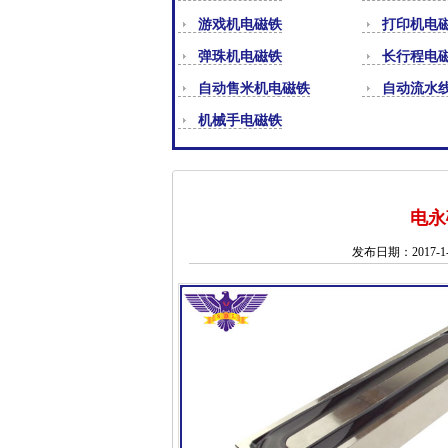
游戏机电磁铁
打印机电
弹珠机电磁铁
长行程电
自动售米机电磁铁
自动流水
机械手电磁铁
电永
发布日期：2017-