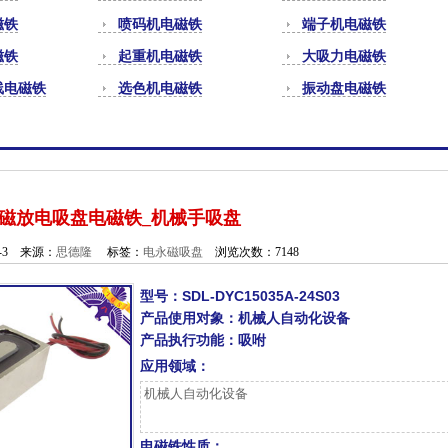
磁铁
喷码机电磁铁
端子机电磁铁
磁铁
起重机电磁铁
大吸力电磁铁
线电磁铁
选色机电磁铁
振动盘电磁铁
磁放电吸盘电磁铁_机械手吸盘
1-3 来源：
思德隆
标签：
电永磁吸盘
浏览次数：7148
型号：
SDL-DYC15035A-24S03
产品使用对象：
机械人自动化设备
产品执行功能：
吸咐
应用领域：
机械人自动化设备
电磁铁性质：