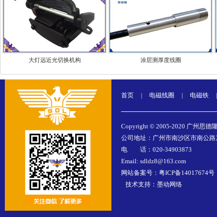
大灯远近光切换机构
涂层测厚度线圈
首页
电磁线圈
电磁铁
|
|
|
Copyright © 2005-2020 广州思德
公司地址：广州市南沙区市南公路东涌
电 话：020-34903873
Email: sdldz8@163.com
网站备案号：
粤ICP备14017674号
技术支持：
墨动网络