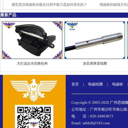
微型直流电磁铁在吸合过程中吸力是如何变化的？
电磁铁的磁场方向
最新产品
大灯远近光切换机构
涂层测厚度线圈
首页
电磁线圈
电磁铁
|
|
|
Copyright © 2005-2020 广州思德
公司地址：广州市南沙区市南公路东涌
电 话：020-34903873
Email: sdldz8@163.com