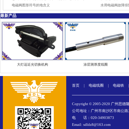
电磁阀图形符号的地含义
水用电磁阀故障排
最新产品
大灯远近光切换机构
涂层测厚度线圈
首页
电磁线圈
电磁铁
|
|
|
Copyright © 2005-2020 广州思德
公司地址：广州市南沙区市南公路东涌
电 话：020-34903873
Email: sdldz8@163.com