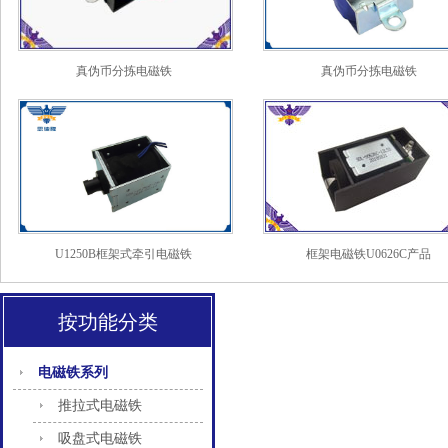
真伪币分拣电磁铁
真伪币分拣电磁铁
U1250B框架式牵引电磁铁
框架电磁铁U0626C产品
按功能分类
电磁铁系列
推拉式电磁铁
吸盘式电磁铁