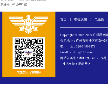
首页
电磁线圈
电磁铁
|
|
|
Copyright © 2005-2020 广州思德
公司地址：广州市南沙区市南公路东涌
电 话：020-34903873
Email: sdldz8@163.com
网站备案号：
粤ICP备14017674号
技术支持：
墨动网络