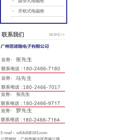
圆管式电磁铁
开框式电磁铁
联系我们
MORE>>