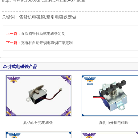
关键词：售货机电磁锁,牵引电磁铁定做
上一篇：
直流圆管拉动式电磁铁定制
下一篇：
充电桩自动开锁电磁锁厂家定制
牵引式电磁铁产品
真伪币分拣电磁铁
真伪币分拣电磁铁