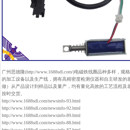
广州思德隆(
http://www.1688sdl.com/
)电磁铁线圈品种多样，规
的加工设备以及生产线，拥有高精密度检测仪器和自主研发的
做
）从产品设计到样品以及量产，均有量化高效的工艺流程及
按时交货。
http://www.1688sdl.com/newsinfo-93.html
http://www.1688sdl.com/newsinfo-92.html
http://www.1688sdl.com/newsinfo-89.html
http://www.1688sdl.com/newsinfo-88.html
http://www.1688sdl.com/newsinfo-87.html