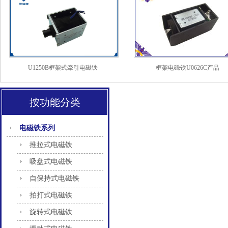
U1250B框架式牵引电磁铁
框架电磁铁U0626C产品
按功能分类
电磁铁系列
推拉式电磁铁
吸盘式电磁铁
自保持式电磁铁
拍打式电磁铁
旋转式电磁铁