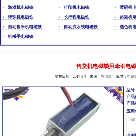
游戏机电磁铁
打印机电磁铁
喷码机
弹珠机电磁铁
长行程电磁铁
起重机
自动售米机电磁铁
自动流水线电磁铁
选色机
机械手电磁铁
售货机电磁锁用牵引电
发布日期：2017-8-4 来源：
思德隆
标签：
电磁
型号
产品
产品
应用
门锁
电磁