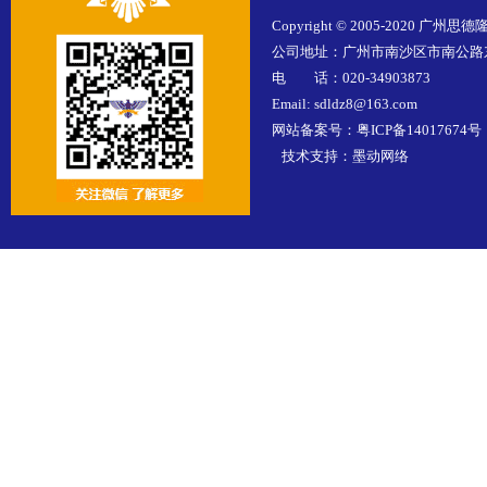
Copyright © 2005-2020 广州思德
公司地址：广州市南沙区市南公路东涌
电 话：020-34903873
Email: sdldz8@163.com
网站备案号：
粤ICP备14017674号
技术支持：
墨动网络