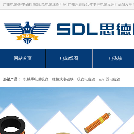
广州电磁铁/电磁阀/螺线管/电磁线圈厂家-广州思德隆10年专注电磁应用产品研发生
网站首页
电磁线圈
电磁铁
热销产品：
机械手电磁吸盘
推拉式电磁铁
吸盘电磁铁
选针器电磁铁