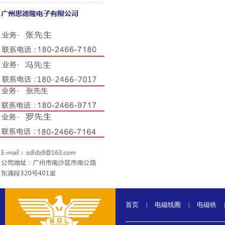
首页
电磁线圈
电磁铁
|
|
|